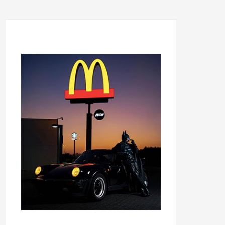
...........................................
...........................................
......
.....................................