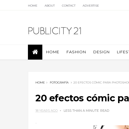
HOME
ABOUT
CONTACT
ADVERTISE
HOME
FASHION
DESIGN
LIFES
HOME
FOTOGRAFÍA
20 EFECTOS CÓMIC PARA PHOTOSHO
20 efectos cómic p
18 YEARS AGO
LESS THAN A MINUTE
READ
.