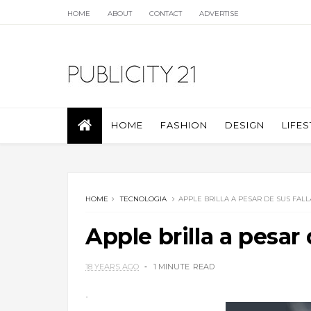
HOME
ABOUT
CONTACT
ADVERTISE
HOME
FASHION
DESIGN
LIFES
HOME
TECNOLOGIA
APPLE BRILLA A PESAR DE SUS FALL
Apple brilla a pesar 
18 YEARS AGO
1 MINUTE
READ
.