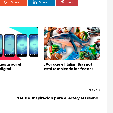
Share it
Share it
Pin it
uesta por el
¿Por qué el Italian Brainrot
digital
está rompiendo los feeds?
Next
Nature. Inspiración para el Arte y el Diseño.