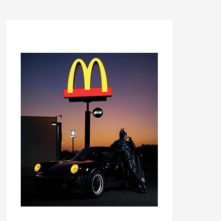
...........................................
...........................................
......
.....................................