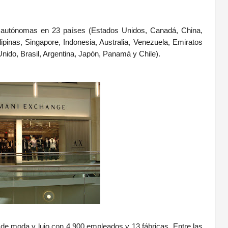
 autónomas en 23 países (Estados Unidos, Canadá, China,
lipinas, Singapore, Indonesia, Australia, Venezuela, Emiratos
nido, Brasil, Argentina, Japón, Panamá y Chile).
de moda y lujo con 4.900 empleados y 13 fábricas. Entre las