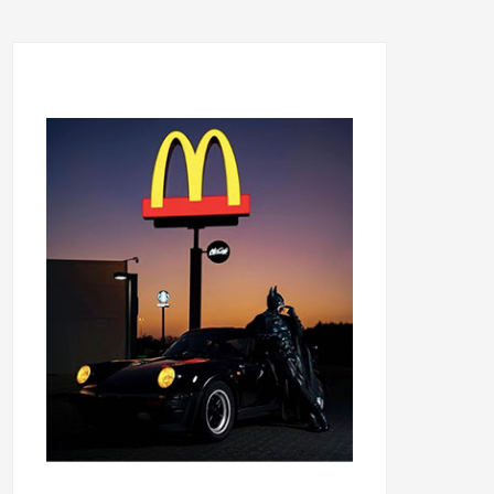
...........................................
...........................................
......
.....................................