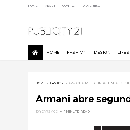
HOME
ABOUT
CONTACT
ADVERTISE
HOME
FASHION
DESIGN
LIFES
HOME
FASHION
ARMANI ABRE SEGUNDA TIENDA EN CHIL
Armani abre segunda
18 YEARS AGO
1 MINUTE
READ
.