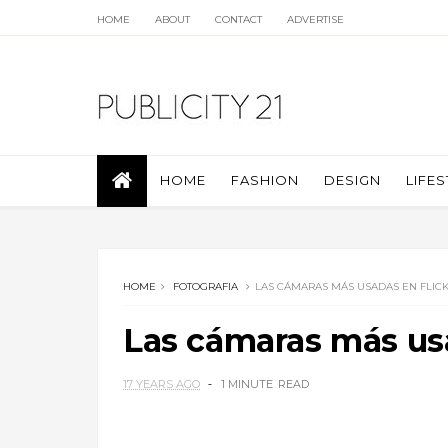
HOME
ABOUT
CONTACT
ADVERTISE
HOME
FASHION
DESIGN
LIFES
HOME
FOTOGRAFIA
LAS CÁMARAS MÁS USADAS EN FLIC
Las cámaras más usa
17 YEARS AGO
1 MINUTE
READ
.