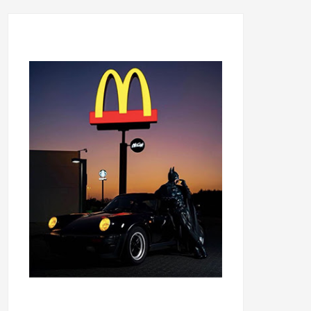
...........................................
...........................................
......
.....................................