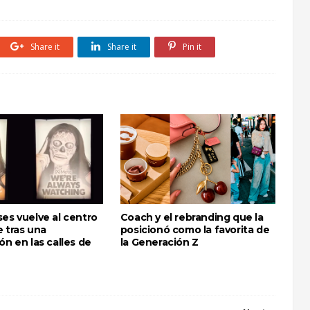
Share it
Share it
Pin it
es vuelve al centro
Coach y el rebranding que la
 tras una
posicionó como la favorita de
ón en las calles de
la Generación Z