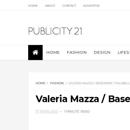
HOME
ABOUT
CONTACT
ADVERTISE
HOME
FASHION
DESIGN
LIFES
HOME
FASHION
VALERIA MAZZA / BASEMENT / FALABEL
Valeria Mazza / Bas
17 YEARS AGO
1 MINUTE
READ
.