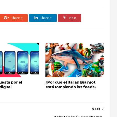
Share it
Share it
Pin it
uesta por el
¿Por qué el Italian Brainrot
digital
está rompiendo los feeds?
Next