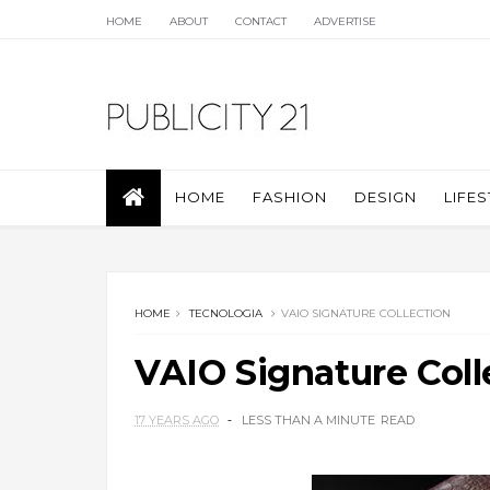
HOME
ABOUT
CONTACT
ADVERTISE
HOME
FASHION
DESIGN
LIFES
HOME
TECNOLOGIA
VAIO SIGNATURE COLLECTION
VAIO Signature Coll
17 YEARS AGO
LESS THAN A MINUTE
READ
.