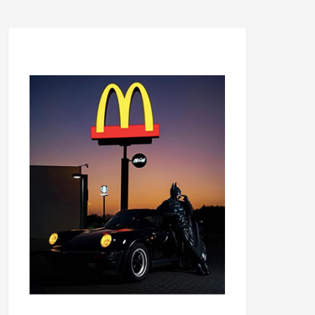
...........................................
...........................................
......
.....................................