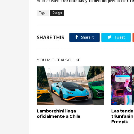
Solo existen
100 botellas y tienen un precio de €1
Tags :
Design
SHARE THIS
Share it
Tweet
YOU MIGHT ALSO LIKE
Lamborghini llega
Las tende
oficialmente a Chile
triunfará
Freepik