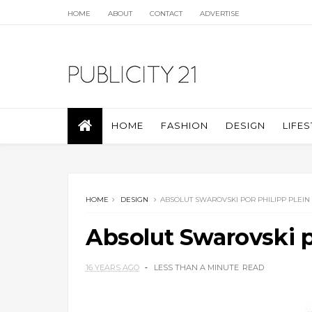
HOME
ABOUT
CONTACT
ADVERTISE
HOME
FASHION
DESIGN
LIFES
HOME
DESIGN
ABSOLUT SWAROVSKI POR PHILIPP PLEIN
Absolut Swarovski p
16 YEARS AGO
LESS THAN A MINUTE
READ
.