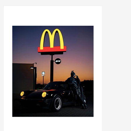
...........................................
...........................................
......
.....................................