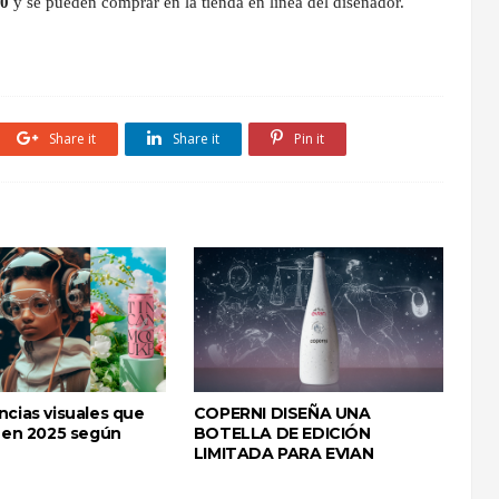
00
y se pueden comprar en la tienda en linea del diseñador.
Share it
Share it
Pin it
ncias visuales que
COPERNI DISEÑA UNA
n en 2025 según
BOTELLA DE EDICIÓN
LIMITADA PARA EVIAN