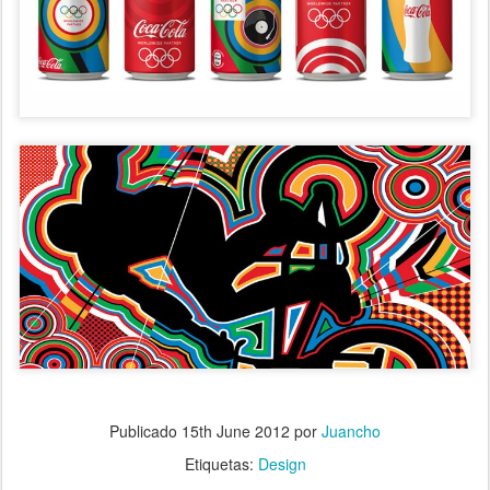
.
Publicado
15th June 2012
por
Juancho
Etiquetas:
Design