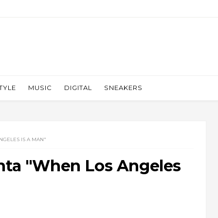
TYLE
MUSIC
DIGITAL
SNEAKERS
NGELES IS A MAN"
enta "When Los Angeles