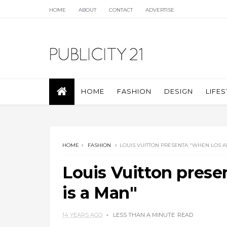
HOME
ABOUT
CONTACT
ADVERTISE
HOME
FASHION
DESIGN
LIFES
HOME
FASHION
LOUIS VUITTON PRESENTA "WHEN LOS A
Louis Vuitton pres
is a Man"
14 YEARS AGO
LESS THAN A MINUTE
READ