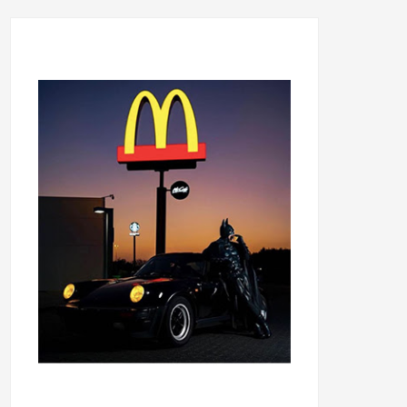
...........................................
...........................................
......
.....................................