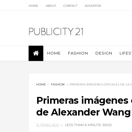
HOME
ABOUT
CONTACT
ADVERTISE
HOME
FASHION
DESIGN
LIFES
HOME
FASHION
PRIMERAS IMÁGENES OFICIALES DE LA
Primeras imágenes o
de Alexander Wang
12 YEARS AGO
LESS THAN A MINUTE
READ