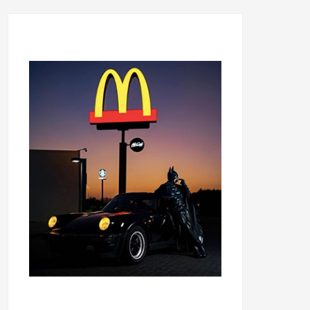
...........................................
...........................................
......
.....................................