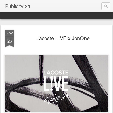
Publicity 21
NOV
Lacoste L!VE x JonOne
26
.