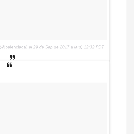
 (@balenciaga)
el
29 de Sep de 2017 a la(s) 12:32 PDT