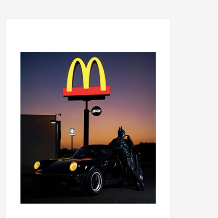
...........................................
...........................................
......
.....................................