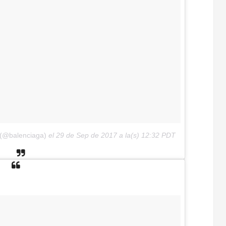
 (@balenciaga)
el
29 de Sep de 2017 a la(s) 12:32 PDT