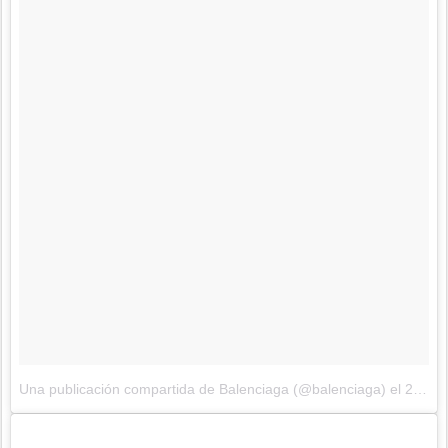
Una publicación compartida de Balenciaga (@balenciaga)
el
29 de Sep de 2017 a la(s) 12:32 PDT