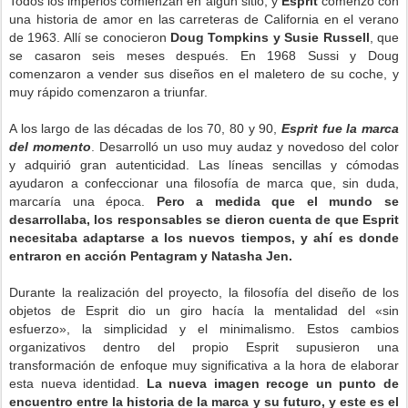
Todos los imperios comienzan en algún sitio, y
Esprit
comenzó con
una historia de amor en las carreteras de California en el verano
de 1963. Allí se conocieron
Doug Tompkins y Susie Russell
, que
se casaron seis meses después. En 1968 Sussi y Doug
comenzaron a vender sus diseños en el maletero de su coche, y
muy rápido comenzaron a triunfar.
A los largo de las décadas de los 70, 80 y 90,
Esprit fue la marca
del momento
. Desarrolló un uso muy audaz y novedoso del color
y adquirió gran autenticidad. Las líneas sencillas y cómodas
ayudaron a confeccionar una filosofía de marca que, sin duda,
marcaría una época.
Pero a medida que el mundo se
desarrollaba, los responsables se dieron cuenta de que Esprit
necesitaba adaptarse a los nuevos tiempos, y ahí es donde
entraron en acción Pentagram y Natasha Jen.
Durante la realización del proyecto, la filosofía del diseño de los
objetos de Esprit dio un giro hacía la mentalidad del «sin
esfuerzo», la simplicidad y el minimalismo. Estos cambios
organizativos dentro del propio Esprit supusieron una
transformación de enfoque muy significativa a la hora de elaborar
esta nueva identidad.
La nueva imagen recoge un punto de
encuentro entre la historia de la marca y su futuro, y este es el