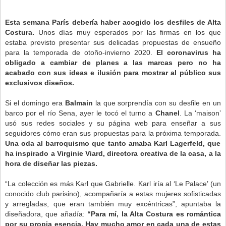
Esta semana París debería haber acogido los desfiles de Alta
Costura.
Unos días muy esperados por las firmas en los que
estaba previsto presentar sus delicadas propuestas de ensueño
para la temporada de otoño-invierno 2020.
El coronavirus ha
obligado a cambiar de planes a las marcas pero no ha
acabado con sus ideas e ilusión para mostrar al público sus
exclusivos diseños.
Si el domingo era
Balmain
la que sorprendía con su desfile en un
barco por el río Sena, ayer le tocó el turno a
Chanel
. La ‘maison’
usó sus redes sociales y su página web para enseñar a sus
seguidores cómo eran sus propuestas para la próxima temporada.
Una oda al barroquismo que tanto amaba Karl Lagerfeld, que
ha inspirado a Virginie Viard, directora creativa de la casa, a la
hora de diseñar las piezas.
“La colección es más Karl que Gabrielle. Karl iría al ‘Le Palace’ (un
conocido club parisino), acompañaría a estas mujeres sofisticadas
y arregladas, que eran también muy excéntricas”, apuntaba la
diseñadora, que añadía:
“Para mí, la Alta Costura es romántica
por su propia esencia. Hay mucho amor en cada una de estas