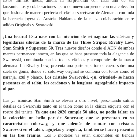
Estos últimos meses, adidas ha sorprendido con cada uno de sus
lanzamientos y colaboraciones, pero de nuevo sorprende con una colección
que fusiona de manera perfecta el clásico streetwear de Alemania con toda
la herencia joyera de Austria. Hablamos de la nueva colaboración entre
adidas Originals y Swarovski.
¡Una locura! Esta nace con la intención de reimaginar las clásicas y
legendarias siluetas de la marca de las Three Stripes: Rivalry Low,
Stan Smith y Superstar 50.
Tres nuevos diseños donde el ADN de ambas
marcas permanece intacto, en las que se hace presente toda la elegancia de
Swarovski, combinada con los toques clásicos y atemporales de la marca
alemana. La Rivalry Low, presenta una parte superior de cuero sobre una
suela de goma, donde su colorway original se combina con tonos como el
naranja, azul y blanco.
Los cristales Swarovski, -¡sí, cristales!- se hacen
presentes en el talón, los cordones y la lengüeta, agregándole impacto
al par.
Las ya icónicas Stan Smith se elevan a otro nivel, presentando sutiles
detalles de Swarovski tanto en el talón como en la clásica etiqueta con el
rostro del tenista.
Ya que este 2020 cumple 50 años, no podía faltar en
la colección un bello par de Superstar, que se presentan en su
característico colorway, y que además de contar con cristales
Swarovski en el talón, agujetas y lengüeta, también se hacen presentes
en las tres franjas.
Los 3 modelos ya están disponibles en tiendas