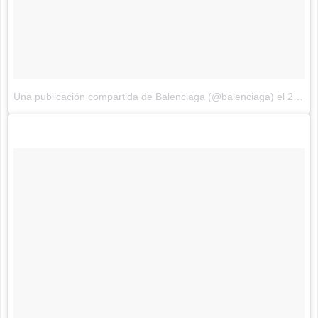
Una publicación compartida de Balenciaga (@balenciaga)
el
29 de Sep de 2017 a la(s) 12:32 PDT