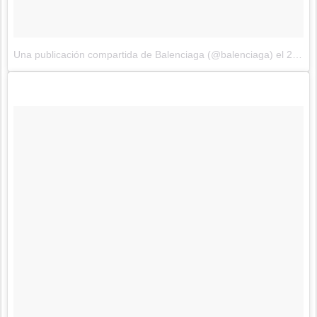
Una publicación compartida de Balenciaga (@balenciaga)
el
29 de Sep de 2017 a la(s) 12:32 PDT