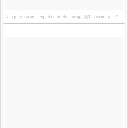
Una publicación compartida de Balenciaga (@balenciaga)
el
29 de Sep de 2017 a la(s) 12:32 PDT