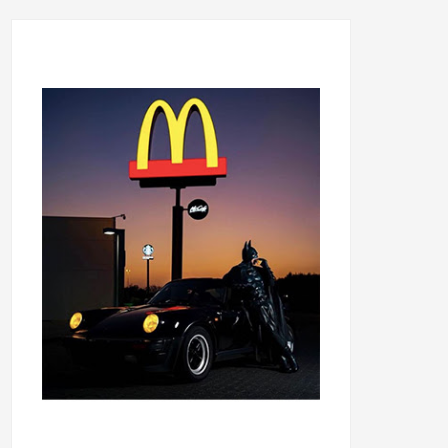
...........................................
...........................................
......
.....................................