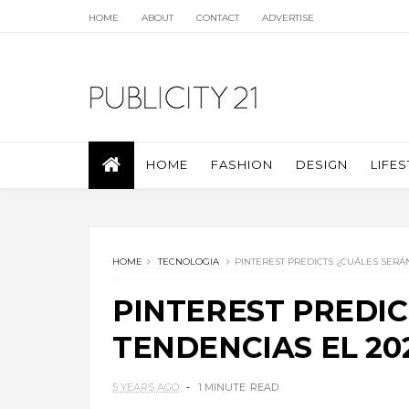
HOME
ABOUT
CONTACT
ADVERTISE
HOME
FASHION
DESIGN
LIFES
HOME
TECNOLOGIA
PINTEREST PREDICTS ¿CUÁLES SERÁ
PINTEREST PREDIC
TENDENCIAS EL 20
5 YEARS AGO
1 MINUTE
READ