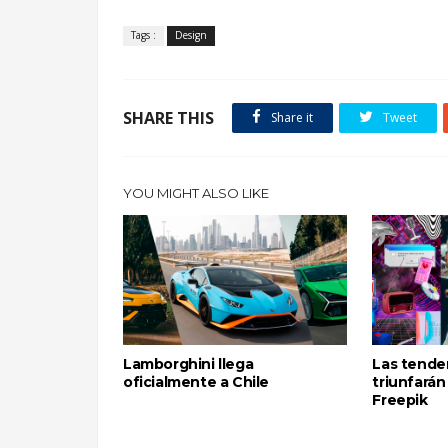
Tags :
Design
SHARE THIS
Share it
Tweet
YOU MIGHT ALSO LIKE
Lamborghini llega
Las tende
oficialmente a Chile
triunfará
Freepik