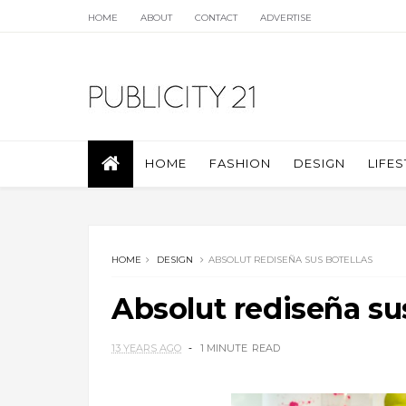
HOME
ABOUT
CONTACT
ADVERTISE
HOME
FASHION
DESIGN
LIFES
HOME
DESIGN
ABSOLUT REDISEÑA SUS BOTELLAS
Absolut rediseña su
13 YEARS AGO
1 MINUTE
READ
.