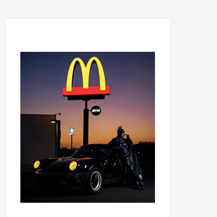
...........................................
...........................................
......
.....................................