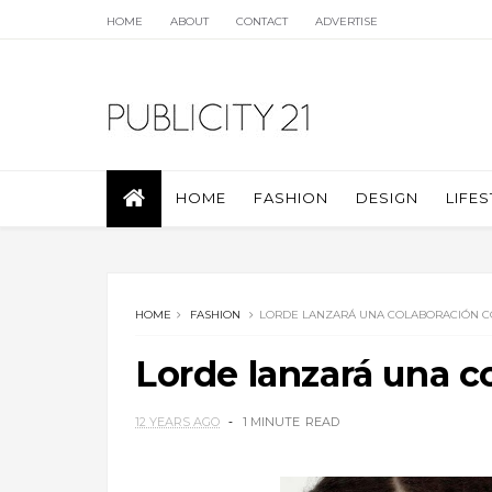
HOME
ABOUT
CONTACT
ADVERTISE
HOME
FASHION
DESIGN
LIFES
HOME
FASHION
LORDE LANZARÁ UNA COLABORACIÓN 
Lorde lanzará una 
12 YEARS AGO
1 MINUTE
READ
.