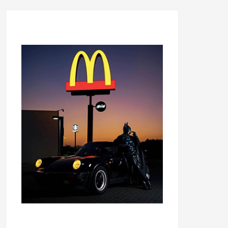
...........................................
...........................................
......
.....................................