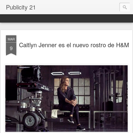
Publicity 21
MAR
Caitlyn Jenner es el nuevo rostro de H&M
9
.