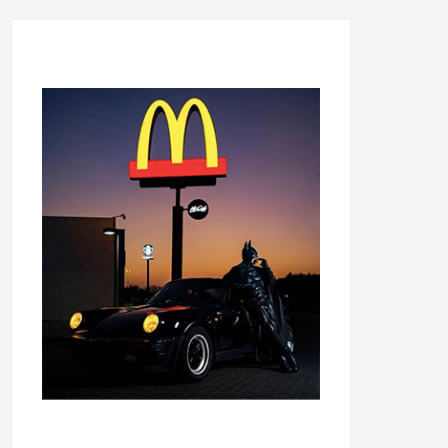
...........................................
...........................................
......
.....................................