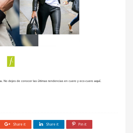
la
.
No dejes de conocer las últimas tendencias en cuero y eco-cuero
aquí
.
Share it
Share it
Pin it