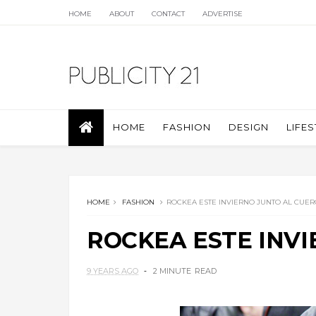
HOME
ABOUT
CONTACT
ADVERTISE
HOME
FASHION
DESIGN
LIFES
HOME
FASHION
ROCKEA ESTE INVIERNO JUNTO AL CUER
ROCKEA ESTE INV
9 YEARS AGO
2 MINUTE
READ
.