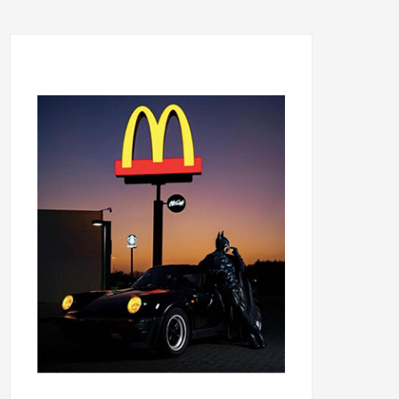
...........................................
...........................................
......
.....................................