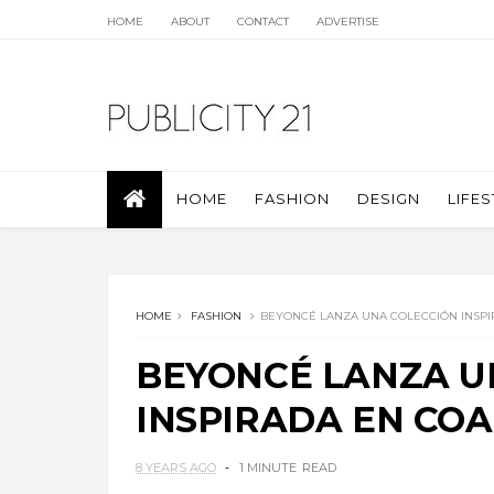
HOME
ABOUT
CONTACT
ADVERTISE
HOME
FASHION
DESIGN
LIFES
HOME
FASHION
BEYONCÉ LANZA UNA COLECCIÓN INSP
BEYONCÉ LANZA U
INSPIRADA EN CO
8 YEARS AGO
1 MINUTE
READ