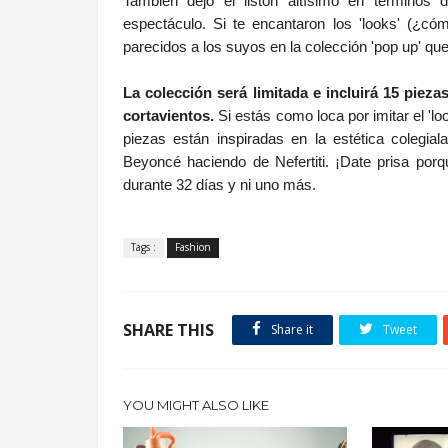
También dejó el listón altísimo en términos 
espectáculo. Si te encantaron los 'looks' (¿c
parecidos a los suyos en la colección 'pop up' qu
La colección será limitada e incluirá 15 piez
cortavientos.
Si estás como loca por imitar el 'l
piezas están inspiradas en la estética colegi
Beyoncé haciendo de Nefertiti. ¡Date prisa por
durante 32 días y ni uno más.
.
Tags :
Fashion
SHARE THIS
Share it
Tweet
YOU MIGHT ALSO LIKE