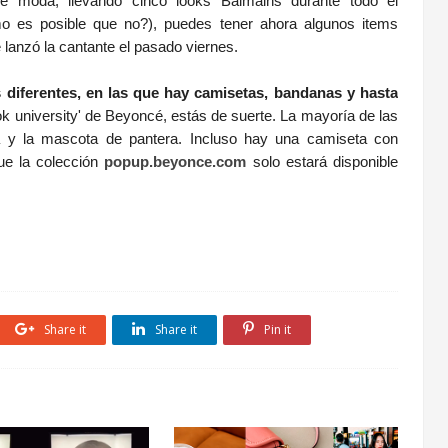
de moda, llevando cinco looks Balmains durante todo el
ómo es posible que no?), puedes tener ahora algunos items
e lanzó la cantante el pasado viernes.
as diferentes, en las que hay camisetas, bandanas y hasta
ook university' de Beyoncé, estás de suerte. La mayoría de las
ala y la mascota de pantera. Incluso hay una camiseta con
que la colección
popup.beyonce.com
solo estará disponible
Share it
Share it
Pin it