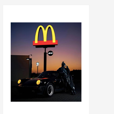
...........................................
...........................................
......
.....................................