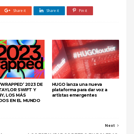
Share it
Share it
Pin it
 ‘WRAPPED’ 2023 DE
HUGO lanza una nueva
 TAYLOR SWIFT Y
plataforma para dar voz a
Y, LOS MÁS
artistas emergentes
DOS EN EL MUNDO
Next