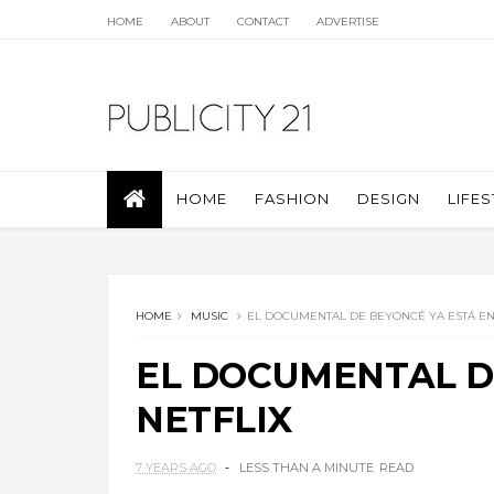
HOME
ABOUT
CONTACT
ADVERTISE
HOME
FASHION
DESIGN
LIFES
HOME
MUSIC
EL DOCUMENTAL DE BEYONCÉ YA ESTÁ EN
EL DOCUMENTAL D
NETFLIX
7 YEARS AGO
LESS THAN A MINUTE
READ