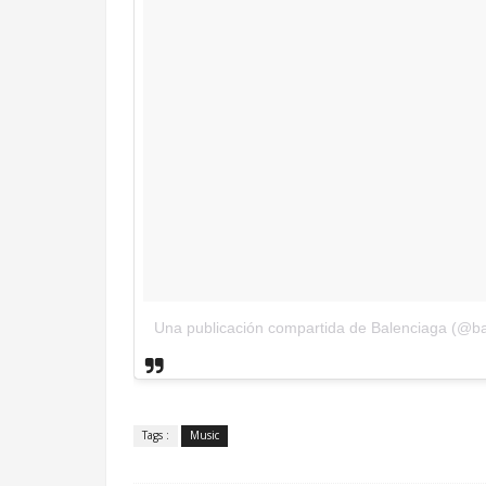
Una publicación compartida de Balenciaga (@ba
.
Tags :
Music