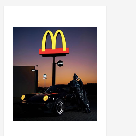
...........................................
...........................................
......
.....................................