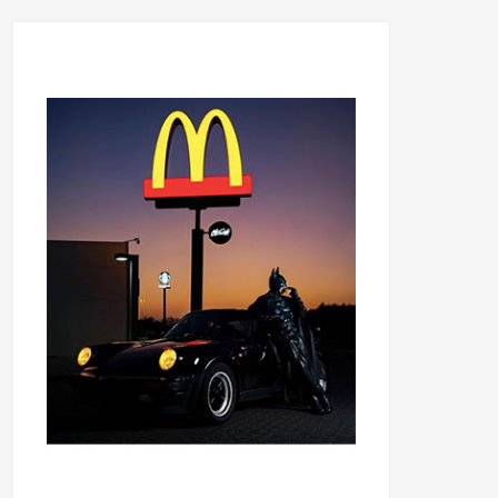
...........................................
...........................................
......
.....................................