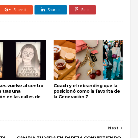
Share it
Share it
Pin it
es vuelve al centro
Coach y el rebranding que la
 tras una
posicionó como la favorita de
ón en las calles de
la Generación Z
Next
STA
CAMBIA TU VIDA EN PAREJA CONVIRTIENDO