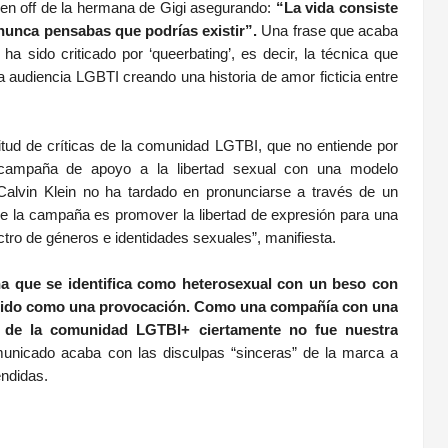
 en off de la hermana de Gigi asegurando:
“La vida consiste
nunca pensabas que podrías existir”.
Una frase que acaba
a sido criticado por ‘queerbating’, es decir, la técnica que
la audiencia LGBTI creando una historia de amor ficticia entre
tud de críticas de la comunidad LGTBI, que no entiende por
 campaña de apoyo a la libertad sexual con una modelo
Calvin Klein no ha tardado en pronunciarse a través de un
de la campaña es promover la libertad de expresión para una
ctro de géneros e identidades sexuales”, manifiesta.
a que se identifica como heterosexual con un beso con
ibido como una provocación. Como una compañía con una
s de la comunidad LGTBI+ ciertamente no fue nuestra
municado acaba con las disculpas “sinceras” de la marca a
fendidas.