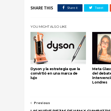
SHARE THIS
Share it
Tweet
YOU MIGHT ALSO LIKE
Dyson y la estrategia que la
Meta Glass
convirtió en una marca de
del debate
lujo
intervenci
Londres
Previous
LAS NUEVE PIEZAS DE H&M X GIAMBATTI