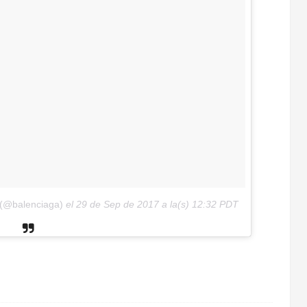
 (@balenciaga)
el
29 de Sep de 2017 a la(s) 12:32 PDT