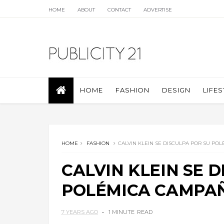
HOME
ABOUT
CONTACT
ADVERTISE
HOME
FASHION
DESIGN
LIFES
HOME
FASHION
CALVIN KLEIN SE DISCULPA POR SU PO
CALVIN KLEIN SE 
POLÉMICA CAMPAÑ
7 YEARS AGO
1 MINUTE
READ