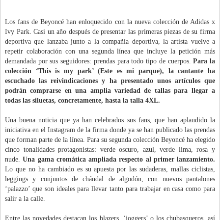
Los fans de Beyoncé han enloquecido con la nueva colección de Adidas x
Ivy Park. Casi un año después de presentar las primeras piezas de su firma
deportiva que lanzaba junto a la compañía deportiva, la artista vuelve a
repetir colaboración con una segunda línea que incluye la petición más
demandada por sus seguidores: prendas para todo tipo de cuerpos.
Para la
colección ‘This is my park’ (Este es mi parque), la cantante ha
escuchado las reivindicaciones y ha presentado unos artículos que
podrán comprarse en una amplia variedad de tallas para llegar a
todas las siluetas, concretamente, hasta la talla 4XL.
Una buena noticia que ya han celebrados sus fans, que han aplaudido la
iniciativa en el Instagram de la firma donde ya se han publicado las prendas
que forman parte de la línea. Para su segunda colección Beyoncé ha elegido
cinco tonalidades protagonistas: verde oscuro, azul, verde lima, rosa y
nude.
Una gama cromática ampliada respecto al primer lanzamiento.
Lo que no ha cambiado es su apuesta por las sudaderas, mallas ciclistas,
leggings y conjuntos de chándal de algodón, con nuevos pantalones
‘palazzo’ que son ideales para llevar tanto para trabajar en casa como para
salir a la calle.
Entre las novedades destacan los blazers, ‘joggers’ o los chubasqueros, así