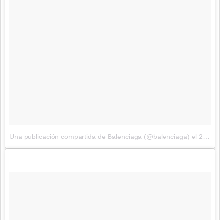
Una publicación compartida de Balenciaga (@balenciaga)
el
29 de Sep de 2017 a la(s) 12:32 PDT