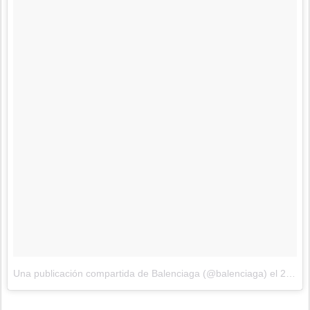
Una publicación compartida de Balenciaga (@balenciaga)
el
29 de Sep de 2017 a la(s) 12:32 PDT
.