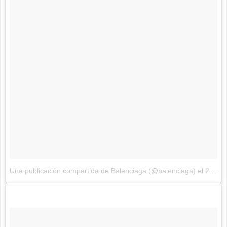
Una publicación compartida de Balenciaga (@balenciaga)
el
29 de Sep de 2017 a la(s) 12:32 PDT