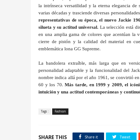
la intrínseca versatilidad y la eterna elegancia de
varias décadas y trasciende diversas personalidade
representativas de su época, el nuevo Jackie 196
silueta y su actitud universal.
La selección está di
en una amplia gama de colores que acentúan la ver
cierre de pistón y la calidad del material en cue
emblemática lona GG Supreme.
La bandolera extraíble, más larga que en versio
personalidad adaptable y la funcionalidad del Jac
nombre indica allá por el año 1961, se convirtió en 
60 y los 70.
Más tarde, en 1999 y 2009, el icóni
intuición y una actitud contemporáneas y continu
Tags :
Fashion
SHARE THIS
Share it
Tweet