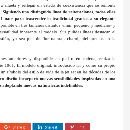
 su silueta y reflejan un estado de coexistencia que se remonta
s.
Siguiendo una distinguida línea de reiteraciones, todas ellas
1 nace para trascender lo tradicional gracias a su elegante
sponible en tres tamaños distintos -mini, pequeño y mediano- y
satilidad inherente al modelo. Sus pulidas líneas destacan el
stión, ya sea piel de flor natural, charol, piel preciosa o la
nes anteriores y disponible en piel o en cadena, realza la
kie 1961. El modelo original, introducido tal y como su propio
un símbolo del estilo de vida de la jet set en las décadas de los
co diseño incorporó nuevas sensibilidades inspiradas en una
ó adoptando nuevas naturalezas indefinibles.
Share it
Share it
Pin it