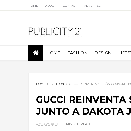
HOME
ABOUT
CONTACT
ADVERTISE
HOME
FASHION
DESIGN
LIFES
HOME
FASHION
GUCCI REINVENTA SU ICÓNICO JACKIE 1
GUCCI REINVENTA S
JUNTO A DAKOTA 
4 YEARS AGO
1 MINUTE
READ