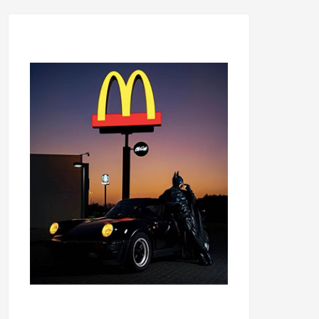
...........................................
...........................................
......
.....................................