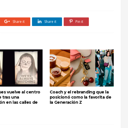
Share it
Share it
Pin it
es vuelve al centro
Coach y el rebranding que la
 tras una
posicionó como la favorita de
ón en las calles de
la Generación Z