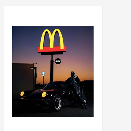
...........................................
...........................................
......
.....................................