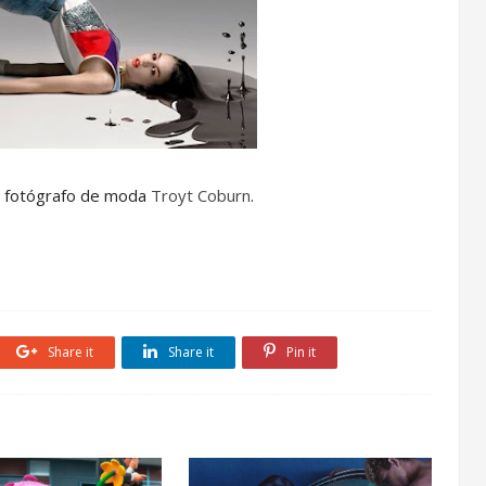
el fotógrafo de moda
Troyt Coburn
.
Share it
Share it
Pin it