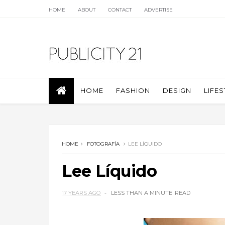
HOME
ABOUT
CONTACT
ADVERTISE
HOME
FASHION
DESIGN
LIFES
HOME
FOTOGRAFÍA
LEE LÍQUIDO
Lee Líquido
17 YEARS AGO
LESS THAN A MINUTE
READ
.