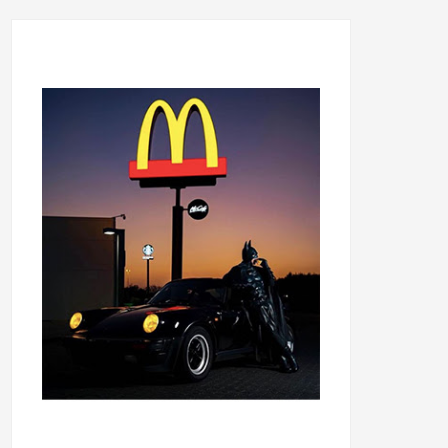
...........................................
...........................................
......
.....................................