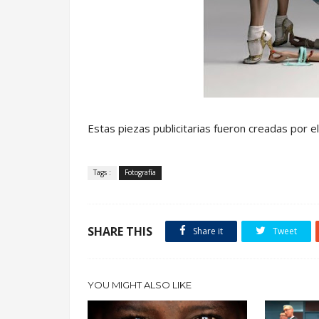
Estas piezas publicitarias fueron creadas por 
.
Tags :
Fotografía
SHARE THIS
Share it
Tweet
YOU MIGHT ALSO LIKE