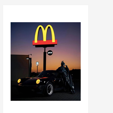
...........................................
...........................................
......
.....................................