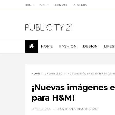
HOME
ABOUT
CONTACT
ADVERTISE
HOME
FASHION
DESIGN
LIFES
HOME
UNLABELLED
¡NUEVAS IMÁGENES EN BIKINI DE 
¡Nuevas imágenes e
para H&M!
13 YEARS AGO
LESS THAN A MINUTE
READ