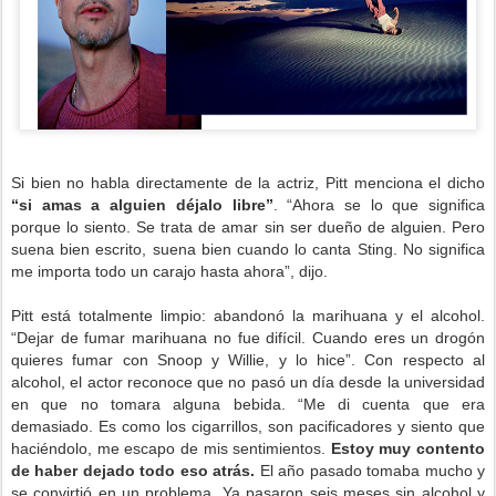
Si bien no habla directamente de la actriz, Pitt menciona el dicho
“si amas a alguien déjalo libre”
. “Ahora se lo que significa
porque lo siento. Se trata de amar sin ser dueño de alguien. Pero
suena bien escrito, suena bien cuando lo canta Sting. No significa
me importa todo un carajo hasta ahora”, dijo.
Pitt está totalmente limpio: abandonó la marihuana y el alcohol.
“Dejar de fumar marihuana no fue difícil. Cuando eres un drogón
quieres fumar con Snoop y Willie, y lo hice”. Con respecto al
alcohol, el actor reconoce que no pasó un día desde la universidad
en que no tomara alguna bebida. “Me di cuenta que era
demasiado. Es como los cigarrillos, son pacificadores y siento que
haciéndolo, me escapo de mis sentimientos.
Estoy muy contento
de haber dejado todo eso atrás.
El año pasado tomaba mucho y
se convirtió en un problema. Ya pasaron seis meses sin alcohol y