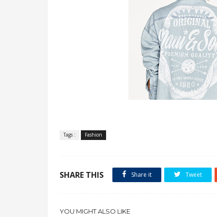
.
Tags :
Fashion
SHARE THIS
Share it
Tweet
YOU MIGHT ALSO LIKE