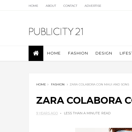
HOME
ABOUT
CONTACT
ADVERTISE
HOME
FASHION
DESIGN
LIFES
HOME
FASHION
ZARA COLABORA CON MAUI AND SONS
ZARA COLABORA C
9 YEARS AGO
LESS THAN A MINUTE
READ
.