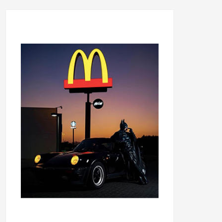
...........................................
...........................................
......
.....................................