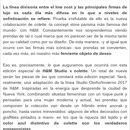
La línea divisoria entre el low cost y las principales firmas de
lujo es cada día más difusa en lo que a niveles de
sofisticación se refiere.
Prueba irrefutable de ello es la nueva
colaboración de colette -la concept store parisina más famosa del
mundo- con H&M. Constantemente nos sorprendemos viendo
prendas de tal o cual marca que no parecen ser de la misma tanto
por su calidad como por su diseño. De esta manera, -y al igual que
ocurre con las firmas más icónicas- sus prendas se convierten,
cada vez más, en nuestro más
ferviente objeto de deseo
.
Eso es, precisamente, lo que auguramos que ocurrirá con esta
edición especial de
H&M Studio x colette
. Un total de nueve
serán las piezas de las que constará esta edición especial. Será,
realmente, una adaptación de la línea Studio Otoño/Invierno 2017
de H&M. Inspiradas en la energía que desprende la ciudad de
Nueva York, combinando siluetas femeninas con un toque punk y
pensadas para una mujer moderna y actual, las prendas que
componen la colección van desde un híbrido entre anorak y
poncho, hasta varios minivestidos -algunos de ellos decorados con
graffities pintados a mano- en los que la riqueza del tejido y el
color azul distintivo de colette son los verdaderos
protagonistas
.