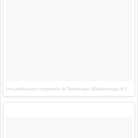
Una publicación compartida de Balenciaga (@balenciaga)
el
29 de Sep de 2017 a la(s) 12:32 PDT