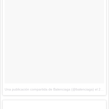
Una publicación compartida de Balenciaga (@balenciaga)
el
29 de Sep de 2017 a la(s) 12:32 PDT