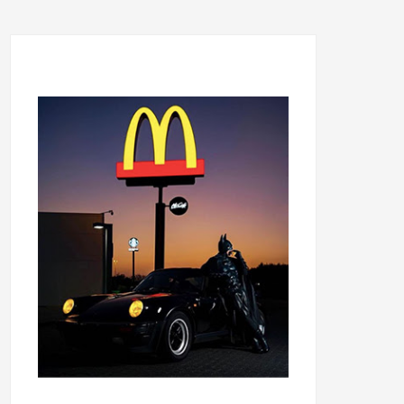
...........................................
...........................................
......
.....................................