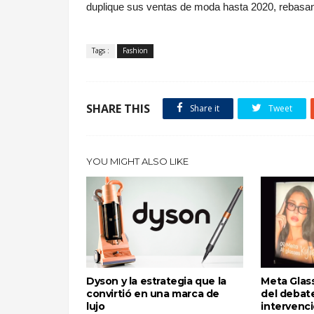
duplique sus ventas de moda hasta 2020, rebasan
.
Tags :
Fashion
SHARE THIS
Share it
Tweet
YOU MIGHT ALSO LIKE
Dyson y la estrategia que la
Meta Glass
convirtió en una marca de
del debate
lujo
intervenci