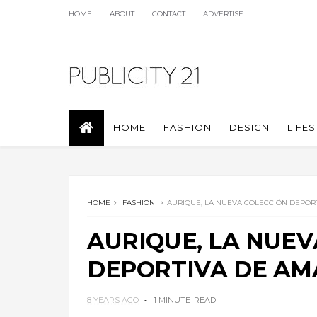
HOME
ABOUT
CONTACT
ADVERTISE
HOME
FASHION
DESIGN
LIFES
HOME
FASHION
AURIQUE, LA NUEVA COLECCIÓN DEPOR
AURIQUE, LA NUEV
DEPORTIVA DE AM
8 YEARS AGO
1 MINUTE
READ