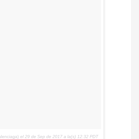
lenciaga)
el
29 de Sep de 2017 a la(s) 12:32 PDT