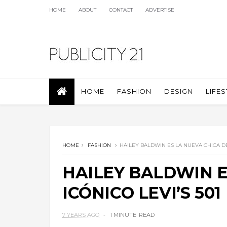
HOME
ABOUT
CONTACT
ADVERTISE
HOME
FASHION
DESIGN
LIFES
HOME
FASHION
HAILEY BALDWIN ES LA NUEVA CHICA DEL
HAILEY BALDWIN E
ICÓNICO LEVI’S 501
7 YEARS AGO
1 MINUTE
READ