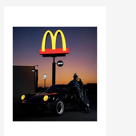
...........................................
...........................................
......
.....................................