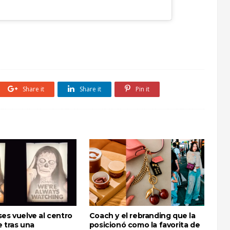
Share it
Share it
Pin it
es vuelve al centro
Coach y el rebranding que la
 tras una
posicionó como la favorita de