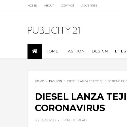
HOME
ABOUT
CONTACT
ADVERTISE
HOME
FASHION
DESIGN
LIFES
HOME
FASHION
DIESEL LANZA TEJIDO QUE DETIENE EL
DIESEL LANZA TEJ
CORONAVIRUS
6 YEARS AGO
1 MINUTE
READ