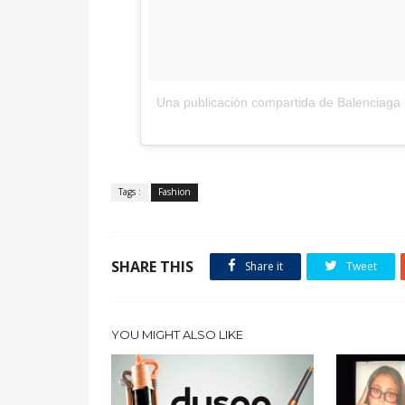
Una publicación compartida de Balenciaga
.
Tags :
Fashion
SHARE THIS
Share it
Tweet
YOU MIGHT ALSO LIKE