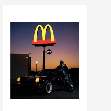
...........................................
...........................................
......
.....................................