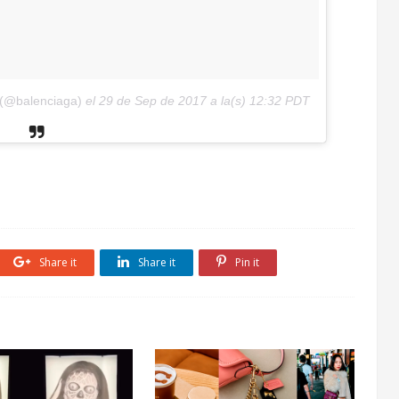
 (@balenciaga)
el
29 de Sep de 2017 a la(s) 12:32 PDT
Share it
Share it
Pin it