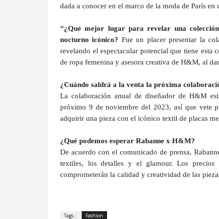
dada a conocer en el marco de la moda de París en u
“¿Qué mejor lugar para revelar una colecció
nocturno icónico?
Fue un placer presentar la co
revelando el espectacular potencial que tiene esta c
de ropa femenina y asesora creativa de H&M, al dar 
¿Cuándo saldrá a la venta la próxima colabora
La colaboración anual de diseñador de H&M estar
próximo 9 de noviembre del 2023, así que vete p
adquirir una pieza con el icónico textil de placas 
¿Qué podemos esperar Rabanne x H&M?
De acuerdo con el comunicado de prensa, Rabanne 
textiles, los detalles y el glamour. Los precio
comprometerán la calidad y creatividad de las pieza
Tags :
Fashion