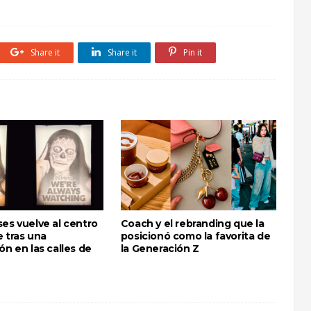
Share it
Share it
Pin it
es vuelve al centro
Coach y el rebranding que la
 tras una
posicionó como la favorita de
ón en las calles de
la Generación Z