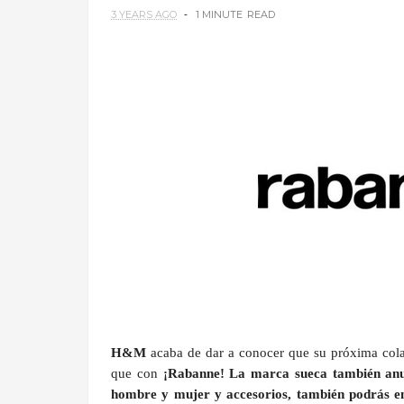
3 YEARS AGO
1 MINUTE
READ
H&M
acaba de dar a conocer que su próxima col
que con
¡Rabanne!
La marca sueca también anun
hombre y mujer y accesorios, también podrás en