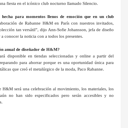
na fiesta en el icónico club nocturno llamado Silencio.
n hecha para momentos llenos de emoción que en un club
laboración de Rabanne H&M en París con nuestros invitados,
olección tan versátil”, dijo Ann-Sofie Johansson, jefa de diseño
a conocer la noticia con a todos los presentes.
ción anual de diseñador de H&M?
á disponible en tiendas seleccionadas y online a partir del
reparando para ahorrar porque es una oportunidad única para
metálicas que creó el metalúrgico de la moda, Paco Rabanne.
H&M será una celebración al movimiento, los materiales, los
s aún no han sido especificados pero serán accesibles y no
s.