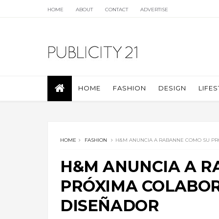
HOME
ABOUT
CONTACT
ADVERTISE
HOME
FASHION
DESIGN
LIFES
HOME
FASHION
H&M ANUNCIA A RABANNE COMO SU PR
H&M ANUNCIA A R
PRÓXIMA COLABOR
DISEÑADOR